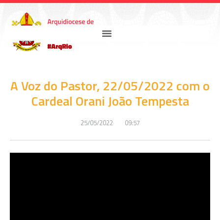
A Voz do Pastor, 22/05/2022 com o
Cardeal Orani João Tempesta
25/05/2022
09:57