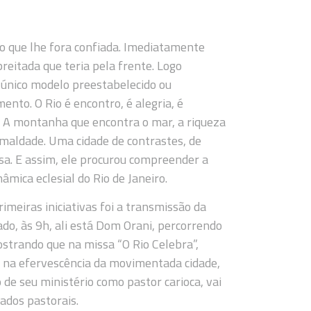
ão que lhe fora confiada. Imediatamente
eitada que teria pela frente. Logo
 único modelo preestabelecido ou
nto. O Rio é encontro, é alegria, é
. A montanha que encontra o mar, a riqueza
 maldade. Uma cidade de contrastes, de
osa. E assim, ele procurou compreender a
mica eclesial do Rio de Janeiro.
meiras iniciativas foi a transmissão da
o, às 9h, ali está Dom Orani, percorrendo
ostrando que na missa “O Rio Celebra”,
l, na efervescência da movimentada cidade,
o de seu ministério como pastor carioca, vai
ados pastorais.