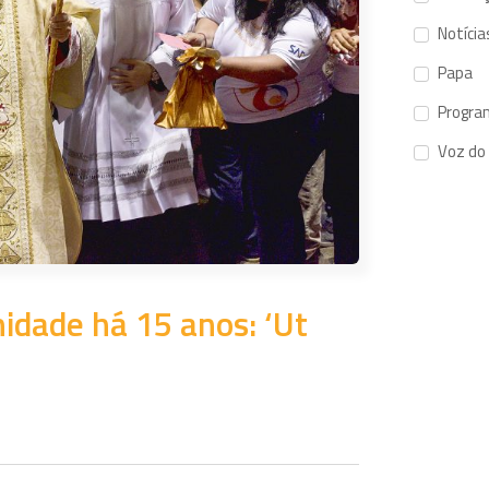
Notícia
Papa
Progra
Voz do
idade há 15 anos: ‘Ut