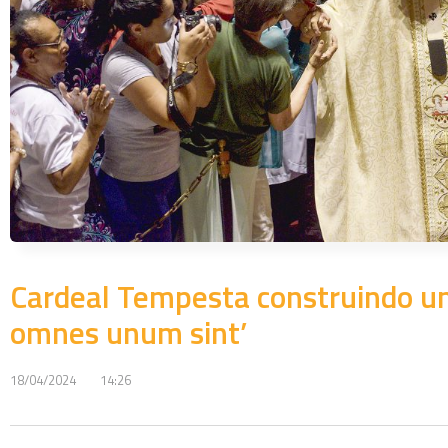
Cardeal Tempesta construindo un
omnes unum sint’
18/04/2024
14:26