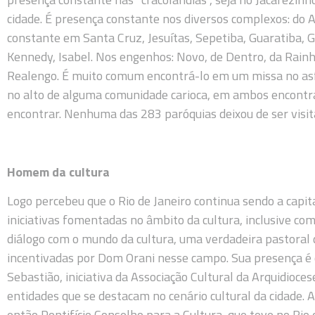
cidade. É presença constante nos diversos complexos: do A
constante em Santa Cruz, Jesuítas, Sepetiba, Guaratiba, Ga
Kennedy, Isabel. Nos engenhos: Novo, de Dentro, da Rainh
Realengo. É muito comum encontrá-lo em um missa no asfa
no alto de alguma comunidade carioca, em ambos encont
encontrar. Nenhuma das 283 paróquias deixou de ser visit
Homem da cultura
Logo percebeu que o Rio de Janeiro continua sendo a capita
iniciativas fomentadas no âmbito da cultura, inclusive co
diálogo com o mundo da cultura, uma verdadeira pastoral da
incentivadas por Dom Orani nesse campo. Sua presença é 
Sebastião, iniciativa da Associação Cultural da Arquidio
entidades que se destacam no cenário cultural da cidade. Ac
então Pontifício Conselho para a Cultura, que teve no Rio