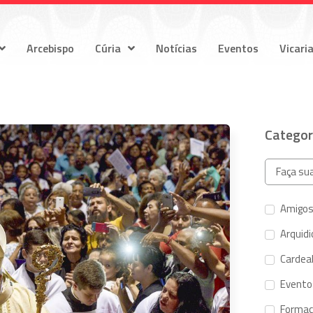
Arcebispo
Cúria
Notícias
Eventos
Vicari
Categor
Amigos
Arquid
Cardeal
Evento
Forma