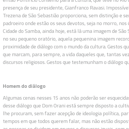
presença de seu presidente, Gianfranco Ravasi. Impossíve
Trezena de São Sebastião proporciona, sem distinção e sem
padroeiro onde estão os seus devotos, seja no morro, nos ó
Cidade do Samba, ainda hoje, está lá uma imagem de São 
no seu pequeno oratório, aquela pequenina imagem record
proximidade de diálogo com o mundo da cultura. Gestos 
que marcam, para sempre, a vida daqueles que, tantas ve
discursos religiosos. Gestos que testemunham o diálogo q
Homem do diálogo
Algumas cenas nesses 15 anos não poderão ser esquecida
desse diálogo que Dom Orani está sempre disposto a cultiv
lhe procuram, sem fazer acepção de ideologia política, pa
tempos em que todos querem falar, mas não estão dispos
as pessoas se dividem em grupos e discursos iguais, sem 