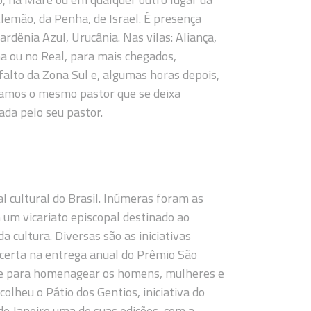
lemão, da Penha, de Israel. É presença
rdênia Azul, Urucânia. Nas vilas: Aliança,
a ou no Real, para mais chegados,
lto da Zona Sul e, algumas horas depois,
ramos o mesmo pastor que se deixa
ada pelo seu pastor.
l cultural do Brasil. Inúmeras foram as
m um vicariato episcopal destinado ao
 cultura. Diversas são as iniciativas
certa na entrega anual do Prêmio São
cese para homenagear os homens, mulheres e
olheu o Pátio dos Gentios, iniciativa do
 de Janeiro uma de suas edições, com a