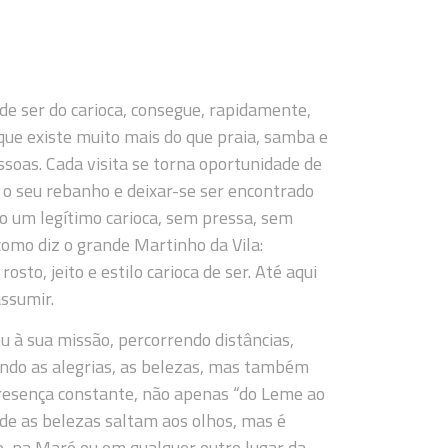
e ser do carioca, consegue, rapidamente,
 que existe muito mais do que praia, samba e
soas. Cada visita se torna oportunidade de
 o seu rebanho e deixar-se ser encontrado
o um legítimo carioca, sem pressa, sem
 como diz o grande Martinho da Vila:
to, jeito e estilo carioca de ser. Até aqui
ssumir.
 à sua missão, percorrendo distâncias,
ando as alegrias, as belezas, mas também
presença constante, não apenas “do Leme ao
de as belezas saltam aos olhos, mas é
o, na Maré ou em qualquer outro lugar da