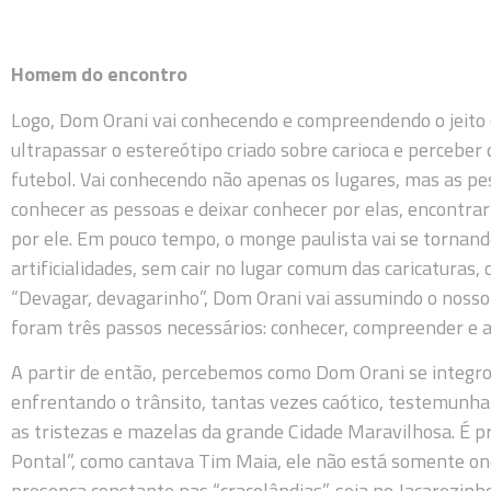
Homem do encontro
Logo, Dom Orani vai conhecendo e compreendendo o jeito d
ultrapassar o estereótipo criado sobre carioca e perceber
futebol. Vai conhecendo não apenas os lugares, mas as pes
conhecer as pessoas e deixar conhecer por elas, encontrar
por ele. Em pouco tempo, o monge paulista vai se tornand
artificialidades, sem cair no lugar comum das caricaturas,
“Devagar, devagarinho”, Dom Orani vai assumindo o nosso ros
foram três passos necessários: conhecer, compreender e a
A partir de então, percebemos como Dom Orani se integrou
enfrentando o trânsito, tantas vezes caótico, testemunh
as tristezas e mazelas da grande Cidade Maravilhosa. É 
Pontal”, como cantava Tim Maia, ele não está somente on
presença constante nas “cracolândias”, seja no Jacarezinh