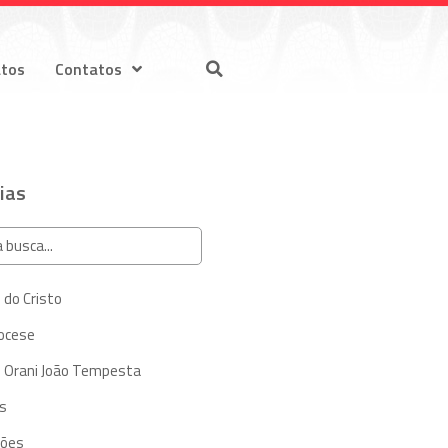
atos
Contatos
ias
 do Cristo
iocese
 Orani João Tempesta
s
ções