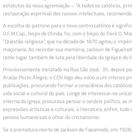
estatutos da nova agremiação – “A todos os católicos, pr
restauração espiritual dos nossos intelectuais, recomendam
A escolha do patrono para o novo centro católico é significat
O.F.M.Cap., bispo de Olinda, foi, com o bispo do Pará D.
“Questão religiosa”, que na década de 1870 agitou o Impér
maçonaria. Ao recordar sua memória, Jackson de Figueired
como lugar também de luta pela liberdade da Igreja e do li
Provisoriamente instalado na Rua São José, 35, depois pa
Araújo Porto Alegre, o CDV logo deu início a um intenso p
publicações, procurando formar a consciência dos católicos
vida social e cultural do país. Longe de interessar-se unic
interna da Igreja, procurava pensar o cenário político, as
expressões artísticas e culturais, a literatura, enfim, tud
pessoa humana sob o olhar do cristianismo.
Se a prematura morte de Jackson de Figueiredo, em 1928,