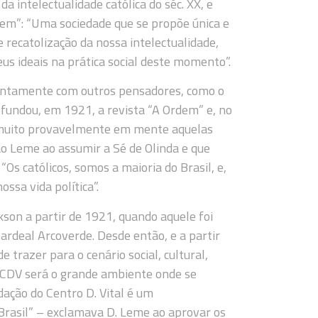
a intelectualidade católica do séc. XX, e
rdem”: “Uma sociedade que se propõe única e
 recatolização da nossa intelectualidade,
eus ideais na prática social deste momento”.
juntamente com outros pensadores, como o
 fundou, em 1921, a revista “A Ordem” e, no
a muito provavelmente em mente aquelas
ião Leme ao assumir a Sé de Olinda e que
Os católicos, somos a maioria do Brasil, e,
ossa vida política”.
kson a partir de 1921, quando aquele foi
ardeal Arcoverde. Desde então, e a partir
trazer para o cenário social, cultural,
do CDV será o grande ambiente onde se
ação do Centro D. Vital é um
 Brasil” – exclamava D. Leme ao aprovar os