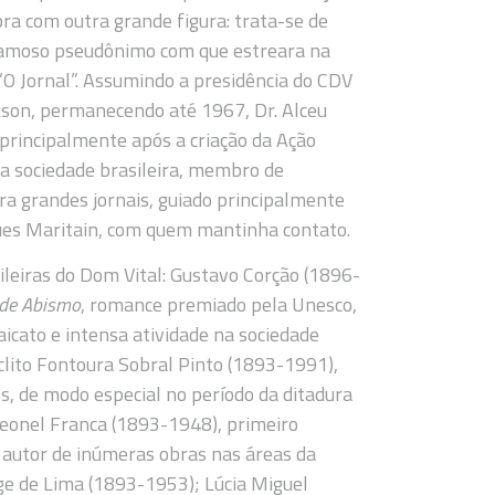
obra com outra grande figura: trata-se de
famoso pseudônimo com que estreara na
e “O Jornal”. Assumindo a presidência do CDV
ckson, permanecendo até 1967, Dr. Alceu
 principalmente após a criação da Ação
na sociedade brasileira, membro de
a grandes jornais, guiado principalmente
ques Maritain, com quem mantinha contato.
ileiras do Dom Vital: Gustavo Corção (1896-
 de Abismo
, romance premiado pela Unesco,
icato e intensa atividade na sociedade
áclito Fontoura Sobral Pinto (1893-1991),
, de modo especial no período da ditadura
Leonel Franca (1893-1948), primeiro
, autor de inúmeras obras nas áreas da
orge de Lima (1893-1953); Lúcia Miguel