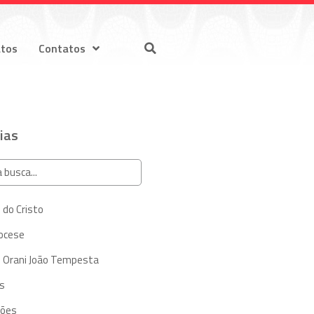
atos
Contatos
ias
 do Cristo
iocese
 Orani João Tempesta
s
ções