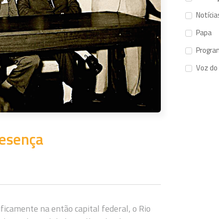
Notícia
Papa
Progra
Voz do
resença
ficamente na então capital federal, o Rio