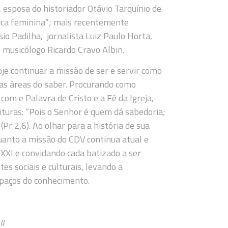
a, esposa do historiador Otávio Tarquínio de
nica feminina”; mais recentemente
o Padilha, jornalista Luiz Paulo Horta,
e musicólogo Ricardo Cravo Albin.
e continuar a missão de ser e servir como
sas áreas do saber. Procurando como
om e Palavra de Cristo e a Fé da Igreja,
uras: “Pois o Senhor é quem dá sabedoria;
r 2,6). Ao olhar para a história de sua
quanto a missão do CDV continua atual e
 XXI e convidando cada batizado a ser
s sociais e culturais, levando a
spaços do conhecimento.
II