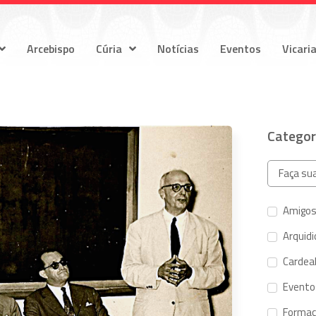
Arcebispo
Cúria
Notícias
Eventos
Vicari
Categor
Amigos
Arquid
Cardeal
Evento
Forma