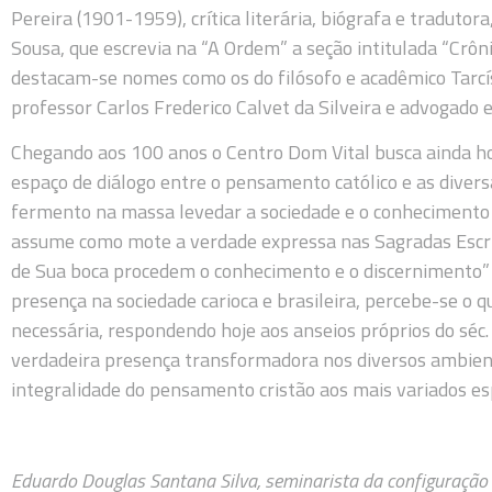
Pereira (1901-1959), crítica literária, biógrafa e tradutor
Sousa, que escrevia na “A Ordem” a seção intitulada “Crô
destacam-se nomes como os do filósofo e acadêmico Tarcísi
professor Carlos Frederico Calvet da Silveira e advogado 
Chegando aos 100 anos o Centro Dom Vital busca ainda hoj
espaço de diálogo entre o pensamento católico e as diver
fermento na massa levedar a sociedade e o conhecimento c
assume como mote a verdade expressa nas Sagradas Escrit
de Sua boca procedem o conhecimento e o discernimento” (P
presença na sociedade carioca e brasileira, percebe-se o 
necessária, respondendo hoje aos anseios próprios do séc.
verdadeira presença transformadora nos diversos ambiente
integralidade do pensamento cristão aos mais variados e
Eduardo Douglas Santana Silva, seminarista da configuração 