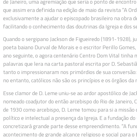
de Janeiro, uma agremiação que seria o ponto de encontro d
que assim era definida na edição de maio da revista “A O
exclusivamente a ajudar o episcopado brasileiro na obra de
facilitando o conhecimento das doutrinas da Igreja e dos s
Quando o sergipano Jackson de Figueiredo (1891-1928), 
poeta baiano Durval de Morais e o escritor Perillo Gomes,
ano seguinte, o agora centenário Centro Dom Vital tinh
palavras que lera na carta pastoral escrita por D. Sebast
tanto o impressionaram nos primórdios de sua conversão: “
no entanto, católicos não são os princípios e os órgãos da n
Esse clamor de D. Leme uniu-se ao ardor apostólico de Jac
nomeado coadjutor do então arcebispo do Rio de Janeiro, C
de 1930 como arcebispo, D. Leme tomou para si a missão de 
político e intelectual a presença da Igreja. E a fundação 
concretizará grande parte desse empreendimento. “A fund
acontecimento de grande alcance religioso e social para o