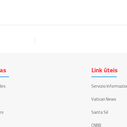
ias
Link úteis
des
Servizio Informazio
Vatican News
es
Santa Sé
CNBB