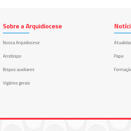
Sobre a Arquidiocese
Notíc
Nossa Arquidiocese
Atualida
Arcebispo
Papa
Bispos auxiliares
Formaçõ
Vigários gerais