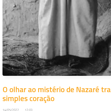
O olhar ao mistério de Nazaré tra
simples coração
14/05/2022
12:03