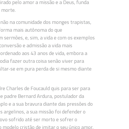
pirado pelo amor a missão e a Deus, funda
 morte.
e não na comunidade dos monges trapistas,
e forma mais autônoma do que
 sermões, e, sim, a vida e com os exemplos
 conversão e admissão a vida mais
o ordenado aos 43 anos de vida, embora a
odia fazer outra coisa senão viver para
xaltar-se em pura perda de si mesmo diante
dre Charles de Foucauld quis para ser para
se padre Bernard Ardura, postulador da
lo e a sua bravura diante das pressões do
s argelinos, a sua missão foi defender o
vo sofrido até ser morto e sofrer o
ao modelo cristão de imitar o seu único amor,