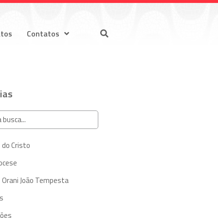
atos
Contatos
ias
 do Cristo
iocese
 Orani João Tempesta
s
ções