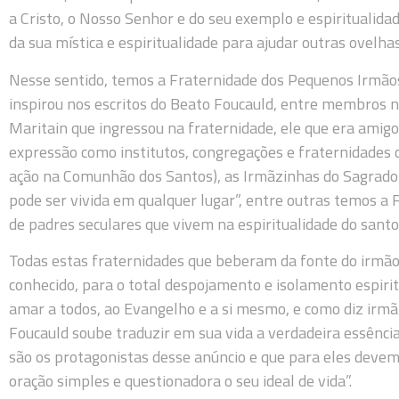
a Cristo, o Nosso Senhor e do seu exemplo e espiritualid
da sua mística e espiritualidade para ajudar outras ovelh
Nesse sentido, temos a Fraternidade dos Pequenos Irmãos 
inspirou nos escritos do Beato Foucauld, entre membros no
Maritain que ingressou na fraternidade, ele que era amig
expressão como institutos, congregações e fraternidades 
ação na Comunhão dos Santos), as Irmãzinhas do Sagrado 
pode ser vivida em qualquer lugar”, entre outras temos a 
de padres seculares que vivem na espiritualidade do santo
Todas estas fraternidades que beberam da fonte do irmão 
conhecido, para o total despojamento e isolamento espiri
amar a todos, ao Evangelho e a si mesmo, e como diz irmã
Foucauld soube traduzir em sua vida a verdadeira essênc
são os protagonistas desse anúncio e que para eles devem
oração simples e questionadora o seu ideal de vida”.