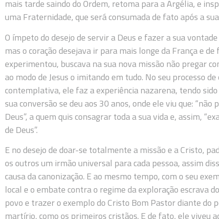
mais tarde saindo do Ordem, retoma para a Argélia, e ins
uma Fraternidade, que será consumada de fato após a sua
O ímpeto do desejo de servir a Deus e fazer a sua vontad
mas o coração desejava ir para mais longe da França e d
experimentou, buscava na sua nova missão não pregar com
ao modo de Jesus o imitando em tudo. No seu processo de
contemplativa, ele faz a experiência nazarena, tendo sid
sua conversão se deu aos 30 anos, onde ele viu que: “não p
Deus”, a quem quis consagrar toda a sua vida e, assim, “e
de Deus”.
E no desejo de doar-se totalmente a missão e a Cristo, pa
os outros um irmão universal para cada pessoa, assim dis
causa da canonização. E ao mesmo tempo, com o seu exemp
local e o embate contra o regime da exploração escrava do
povo e trazer o exemplo do Cristo Bom Pastor diante do po
martírio, como os primeiros cristãos. E de fato, ele viveu 