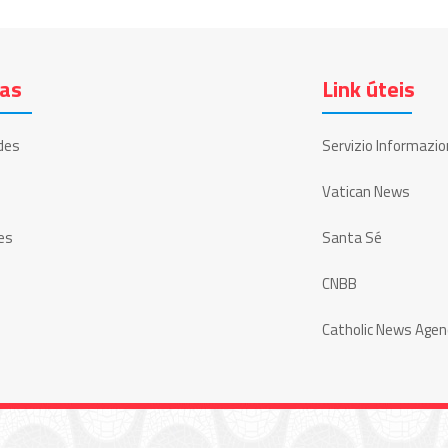
ias
Link úteis
des
Servizio Informazio
Vatican News
es
Santa Sé
CNBB
Catholic News Agen