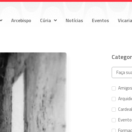
Arcebispo
Cúria
Notícias
Eventos
Vicari
Categor
Amigos
Arquid
Cardeal
Evento
Forma