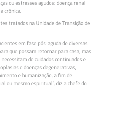
nças ou estresses agudos; doença renal
a crônica.
ntes tratados na Unidade de Transição de
acientes em fase pós-aguda de diversas
para que possam retornar para casa, mas
 necessitam de cuidados continuados e
eoplasias e doenças degenerativas,
imento e humanização, a fim de
cial ou mesmo espiritual”, diz a chefe do