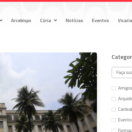
Arcebispo
Cúria
Notícias
Eventos
Vicari
Categor
Amigos
Arquid
Cardeal
Evento
Forma