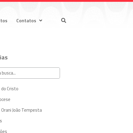
atos
Contatos
ias
 do Cristo
iocese
 Orani João Tempesta
s
ções