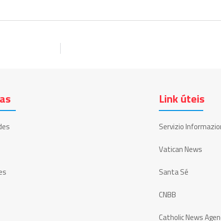
ias
Link úteis
des
Servizio Informazio
Vatican News
es
Santa Sé
CNBB
Catholic News Agen