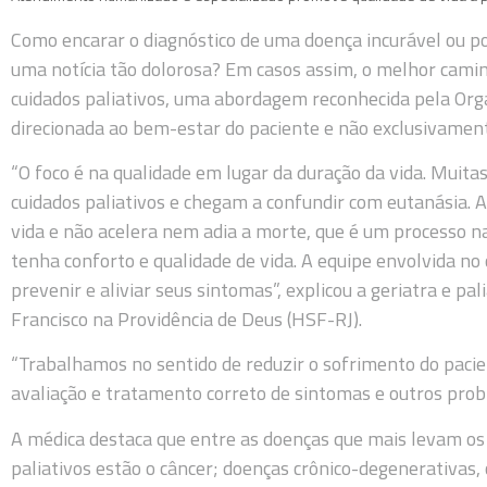
Como encarar o diagnóstico de uma doença incurável ou po
uma notícia tão dolorosa? Em casos assim, o melhor camin
cuidados paliativos, uma abordagem reconhecida pela Or
direcionada ao bem-estar do paciente e não exclusivamen
“O foco é na qualidade em lugar da duração da vida. Muit
cuidados paliativos e chegam a confundir com eutanásia. A 
vida e não acelera nem adia a morte, que é um processo na
tenha conforto e qualidade de vida. A equipe envolvida no
prevenir e aliviar seus sintomas”, explicou a geriatra e pal
Francisco na Providência de Deus (HSF-RJ).
“Trabalhamos no sentido de reduzir o sofrimento do pacien
avaliação e tratamento correto de sintomas e outros probl
A médica destaca que entre as doenças que mais levam os 
paliativos estão o câncer; doenças crônico-degenerativas,