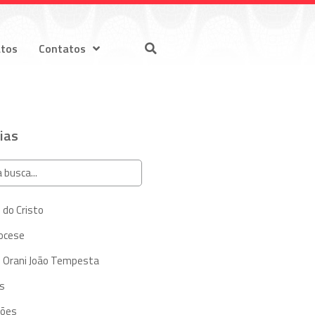
atos
Contatos
ias
 do Cristo
iocese
 Orani João Tempesta
s
ções