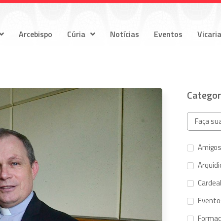
Arcebispo
Cúria
Notícias
Eventos
Vicari
Categor
Amigos
Arquid
Cardeal
Evento
Forma