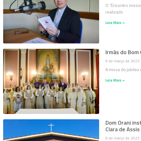
O “Encontro missio
realizado
Leia Mais »
Irmãs do Bom 
9 de março de 2023
A missa do jubileu
Leia Mais »
Dom Orani ins
Clara de Assis
9 de março de 2023