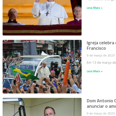
Leia Mais »
Igreja celebra
Francisco
9 de março de 2023
Em 13 de março de
Leia Mais »
Dom Antonio Ca
anunciar o am
9 de março de 2023