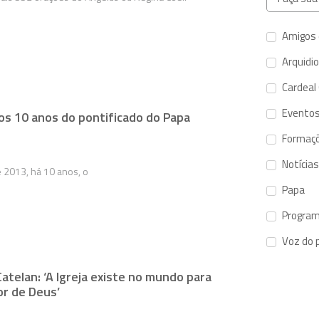
Amigos 
Arquidi
Cardeal
Evento
 os 10 anos do pontificado do Papa
Formaç
Notícias
 2013, há 10 anos, o
Papa
Program
Voz do 
telan: ‘A Igreja existe no mundo para
or de Deus’