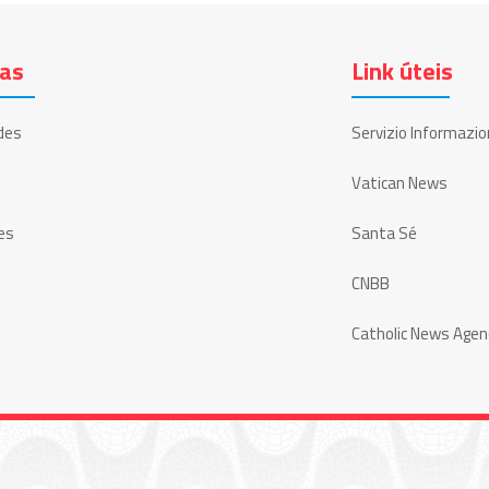
ias
Link úteis
des
Servizio Informazio
Vatican News
es
Santa Sé
CNBB
Catholic News Agen