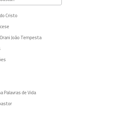
do Cristo
ocese
 Orani João Tempesta
s
ões
a Palavras de Vida
pastor