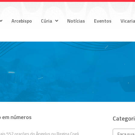
Arcebispo
Cúria
Notícias
Eventos
Vicari
co em números
Categor
ais 552 orações do Ângelus ou Regina Coeli