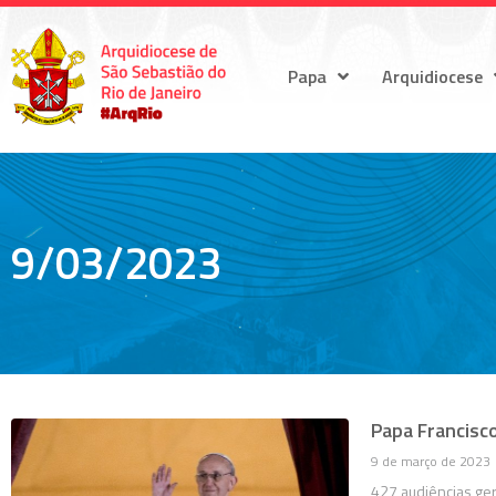
Papa
Arquidiocese
9/03/2023
Papa Francis
9 de março de 2023
427 audiências ger