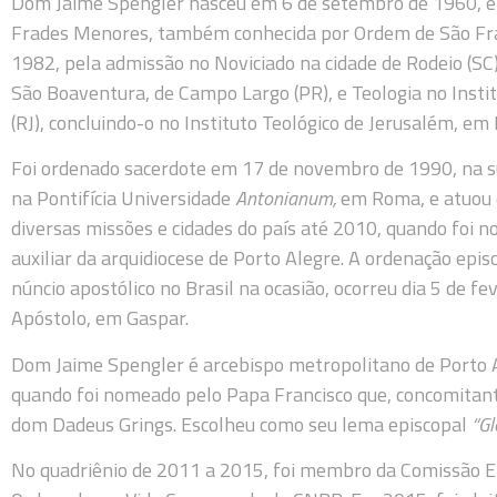
Dom Jaime Spengler nasceu em 6 de setembro de 1960, e
Frades Menores, também conhecida por Ordem de São Fran
1982, pela admissão no Noviciado na cidade de Rodeio (SC).
São Boaventura, de Campo Largo (PR), e Teologia no Instit
(RJ), concluindo-o no Instituto Teológico de Jerusalém, em I
Foi ordenado sacerdote em 17 de novembro de 1990, na su
na Pontifícia Universidade
Antonianum,
em Roma, e atuou 
diversas missões e cidades do país até 2010, quando foi
auxiliar da arquidiocese de Porto Alegre. A ordenação epis
núncio apostólico no Brasil na ocasião, ocorreu dia 5 de f
Apóstolo, em Gaspar.
Dom Jaime Spengler é arcebispo metropolitano de Porto 
quando foi nomeado pelo Papa Francisco que, concomitant
dom Dadeus Grings. Escolheu como seu lema episcopal
“Gl
No quadriênio de 2011 a 2015, foi membro da Comissão Ep