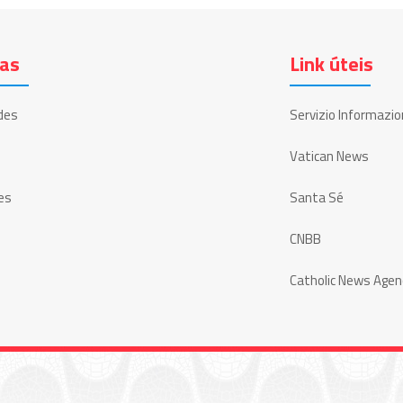
ias
Link úteis
des
Servizio Informazio
Vatican News
es
Santa Sé
CNBB
Catholic News Agen