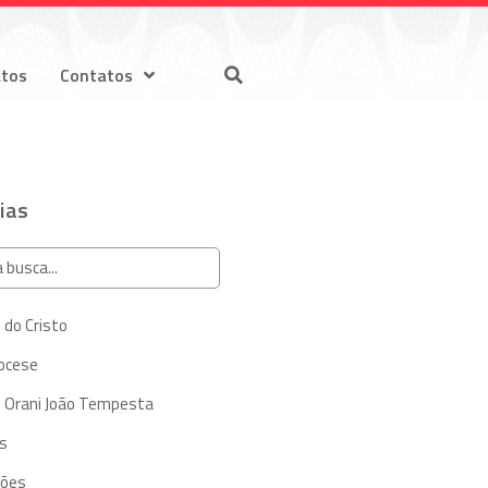
atos
Contatos
ias
 do Cristo
iocese
 Orani João Tempesta
s
ções