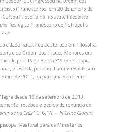
m Gaspar (SC). Ingressou na Ordem dos
cisco (Franciscanos) em 20 de janeiro de
 Cursou Filosofia no Instituto Filosófico
uto Teológico Franciscano de Petrópolis
srael.
a cidade natal. Fez doutorado em Filosofia
dentro da Ordem dos Frades Menores em
 nomeado pelo Papa Bento XVI como bispo
copal, presidida por dom Lorenzo Baldisseri,
evereiro de 2011, na paróquia São Pedro
Alegre desde 18 de setembro de 2013,
emente, recebeu o pedido de renúncia de
oriar-se na Cruz”
(Cl 6,14) –
In Cruce Gloriari
.
iscopal Pastoral para os Ministérios