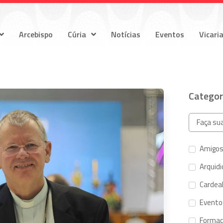
Arcebispo
Cúria
Notícias
Eventos
Vicari
Categor
Amigos
Arquid
Cardeal
Evento
Forma