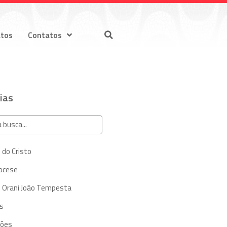
atos
Contatos
ias
 do Cristo
iocese
 Orani João Tempesta
s
ções