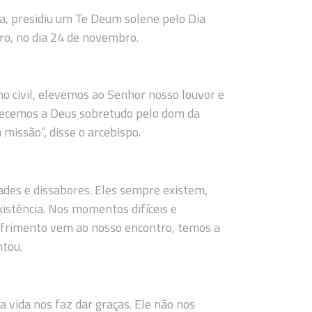
ta, presidiu um Te Deum solene pelo Dia
ro, no dia 24 de novembro.
no civil, elevemos ao Senhor nosso louvor e
adecemos a Deus sobretudo pelo dom da
 missão”, disse o arcebispo.
des e dissabores. Eles sempre existem,
stência. Nos momentos difíceis e
ofrimento vem ao nosso encontro, temos a
ntou.
 vida nos faz dar graças. Ele não nos