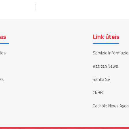
ias
Link úteis
des
Servizio Informazio
Vatican News
es
Santa Sé
CNBB
Catholic News Agen