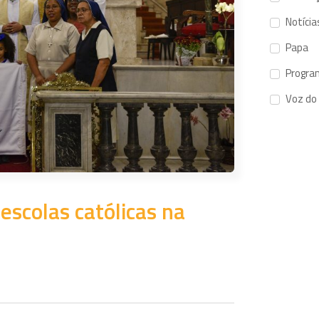
Notícia
Papa
Progra
Voz do
scolas católicas na