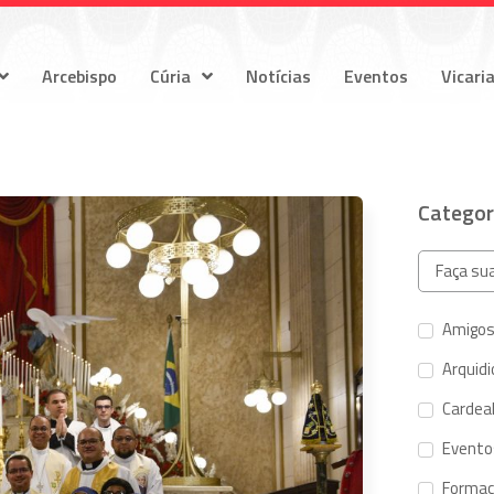
Arcebispo
Cúria
Notícias
Eventos
Vicari
Categor
Amigos
Arquid
Cardeal
Evento
Forma