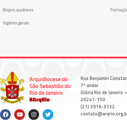
Bispos auxiliares
Formaçõ
Vigários gerais
Rua Benjamin Constan
7º andar
Glória Rio de Janeiro –
20241-150
(21) 3916-3132
contato@arqrio.org.b