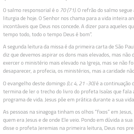
O salmo responsorial é o
70 (71).
O refrão do salmo segue a
liturgia de hoje. O Senhor nos chama para a vida inteira a
incontáveis que Deus nos concede. A dizer para aqueles qu
tempo todo, todo o tempo Deus é bom”.
A segunda leitura da missa é da primeira carta de São Paul
diz que devemos aspirar os dons mais elevados, mas não
exercer o ministério mais elevado na Igreja, mas se não f
desaparecer, a profecia, os ministérios, mas a caridade nã
O evangelho deste domingo
(Lc 4, 21 -30)
é a continuação 
termina de ler o trecho do livro do profeta Isaías que fala 
programa de vida. Jesus põe em prática durante a sua vida,
As pessoas na sinagoga tinham os olhos “fixos” em Jesus,
quem era Jesus e de onde Ele veio. Pondo em dúvida a su
disse o profeta Jeremias na primeira leitura, Deus nos p