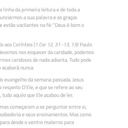
 linha da primeira leitura e de toda a
nunciarmos a sua palavra e as graças
e estão vacilantes na fé: “Deus é bom o
o aos Coríntios (
1 Cor 12, 31 -13, 13):
Paulo
 devemos nos esquecer da caridade, podemos
ormos caridosos de nada adianta. Tudo pode
o acabará nunca.
do evangelho da semana passada. Jesus
a respeito D’Ele, e que se refere ao seu
 tudo aquilo que Ele acabou de ler.
 mas começaram a se perguntar entre si,
a sabedoria e seus ensinamentos. Mas como
repara desde o ventre materno para