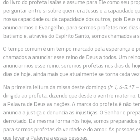
do livro do profeta Isaías e assume para Ele como seu pr
perguntar entre si sobre quem era Jesus e a capacidade q
nossa capacidade ou da capacidade dos outros, pois Deus 
anunciarmos o Evangelho, para sermos profetas nos dias 
batismo e, através do Espírito Santo, somos chamados a se
O tempo comum é um tempo marcado pela esperança e pel
chamados a anunciar esse reino de Deus a todos. Um reino 
anunciarmos esse reino, seremos profetas nos dias de ho
dias de hoje, ainda mais que atualmente se torna cada vez
Na primeira leitura da missa deste domingo
(Jr 1, 4-5.17 
dirigida ao profeta, dizendo que desde o ventre materno, 
a Palavra de Deus as nações. A marca do profeta é não te
anuncia a justiça e denuncia as injustiças. O Senhor o pre
derrotado. Da mesma forma nós hoje, somos preparados 
para sermos profetas da verdade e do amor. As pessoas e
que levar a Palavra a essas pessoas.