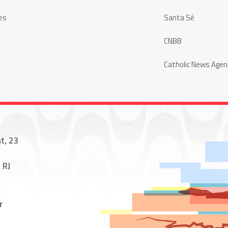
es
Santa Sé
CNBB
Catholic News Agen
t, 23
 RJ
r