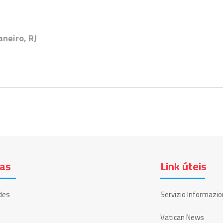
neiro, RJ
ias
Link úteis
des
Servizio Informazio
Vatican News