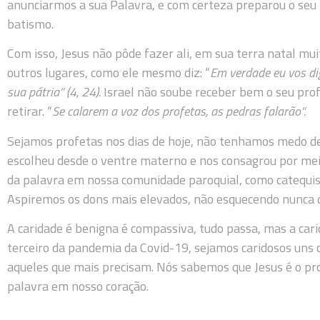
anunciarmos a sua Palavra, e com certeza preparou o seu 
batismo.
Com isso, Jesus não pôde fazer ali, em sua terra natal muit
outros lugares, como ele mesmo diz: “
Em verdade eu vos di
sua pátria” (4, 24).
Israel não soube receber bem o seu prof
retirar. “
Se calarem a voz dos profetas, as pedras falarão”.
Sejamos profetas nos dias de hoje, não tenhamos medo de
escolheu desde o ventre materno e nos consagrou por me
da palavra em nossa comunidade paroquial, como catequista
Aspiremos os dons mais elevados, não esquecendo nunca d
A caridade é benigna é compassiva, tudo passa, mas a ca
terceiro da pandemia da Covid-19, sejamos caridosos uns
aqueles que mais precisam. Nós sabemos que Jesus é o pro
palavra em nosso coração.