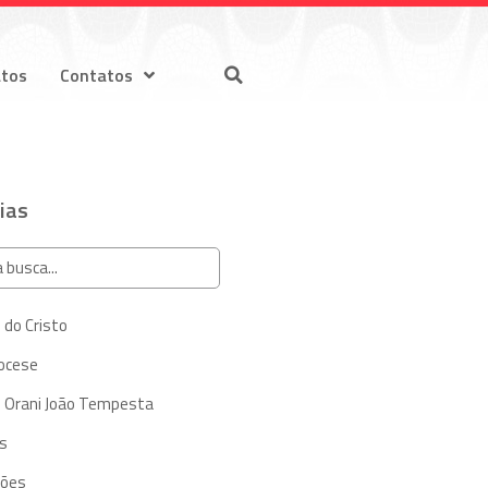
atos
Contatos
ias
 do Cristo
iocese
 Orani João Tempesta
s
ções