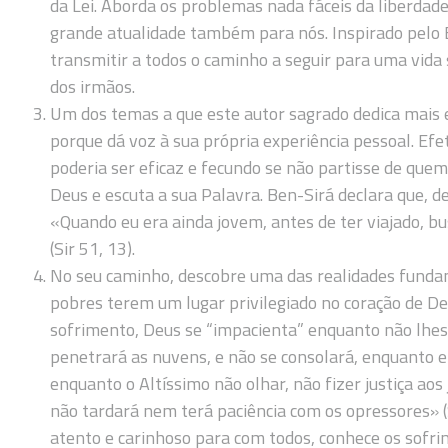
da Lei. Aborda os problemas nada fáceis da liberdade,
grande atualidade também para nós. Inspirado pelo 
transmitir a todos o caminho a seguir para uma vida 
dos irmãos.
Um dos temas a que este autor sagrado dedica mais e
porque dá voz à sua própria experiência pessoal. Ef
poderia ser eficaz e fecundo se não partisse de que
Deus e escuta a sua Palavra. Ben-Sirá declara que, d
«Quando eu era ainda jovem, antes de ter viajado, 
(Sir 51, 13).
No seu caminho, descobre uma das realidades fundame
pobres terem um lugar privilegiado no coração de Deu
sofrimento, Deus se “impacienta” enquanto não lhes 
penetrará as nuvens, e não se consolará, enquanto el
enquanto o Altíssimo não olhar, não fizer justiça aos
não tardará nem terá paciência com os opressores» (
atento e carinhoso para com todos, conhece os sofri