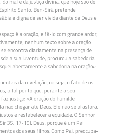
 do mal e da justiça divina, que hoje são de
Espírito Santo, Ben-Sirá pretende
sábia e digna de ser vivida diante de Deus e
spaço é a oração, e fá-lo com grande ardor,
etivamente, nenhum texto sobre a oração
m se encontra diariamente na presença de
esde a sua juventude, procurou a sabedoria:
busquei abertamente a sabedoria na oração»
ntais da revelação, ou seja, o fato de os
s, a tal ponto que, perante o seu
faz justiça: «A oração do humilde
a não chegar até Deus. Ele não se afastará,
 justos e restabelecer a equidade. O Senhor
Sir 35, 17-19). Deus, porque é um Pai
mentos dos seus filhos. Como Pai, preocupa-