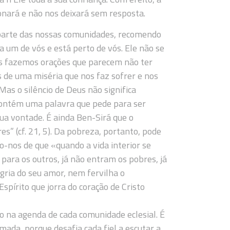
nará e não nos deixará sem resposta.
parte das nossas comunidades, recomendo
 um de vós e está perto de vós. Ele não se
ós fazemos orações que parecem não ter
 de uma miséria que nos faz sofrer e nos
Mas o silêncio de Deus não significa
 contém uma palavra que pede para ser
ua vontade. É ainda Ben-Sirá que o
s” (cf. 21, 5). Da pobreza, portanto, pode
-nos de que «quando a vida interior se
 para os outros, já não entram os pobres, já
egria do seu amor, nem fervilha o
spírito que jorra do coração de Cristo
 na agenda de cada comunidade eclesial. É
ada, porque desafia cada fiel a escutar a