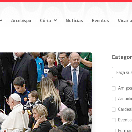
Arcebispo
Cúria
Notícias
Eventos
Vicari
Categor
Amigos
Arquid
Cardeal
Evento
Forma