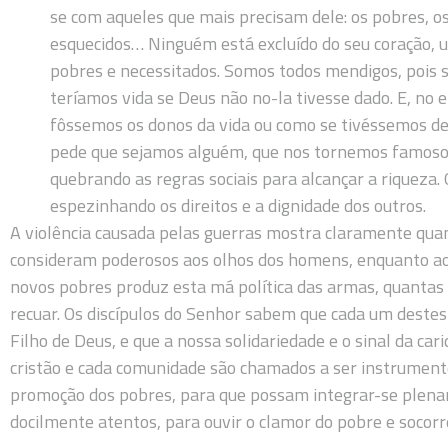
se com aqueles que mais precisam dele: os pobres, o
esquecidos… Ninguém está excluído do seu coração, u
pobres e necessitados. Somos todos mendigos, pois
teríamos vida se Deus não no-la tivesse dado. E, no
fôssemos os donos da vida ou como se tivéssemos d
pede que sejamos alguém, que nos tornemos famoso
quebrando as regras sociais para alcançar a riqueza. Q
espezinhando os direitos e a dignidade dos outros.
A violência causada pelas guerras mostra claramente qua
consideram poderosos aos olhos dos homens, enquanto ao
novos pobres produz esta má política das armas, quantas
recuar. Os discípulos do Senhor sabem que cada um destes
Filho de Deus, e que a nossa solidariedade e o sinal da ca
cristão e cada comunidade são chamados a ser instrumento
promoção dos pobres, para que possam integrar-se plenam
docilmente atentos, para ouvir o clamor do pobre e socorrê