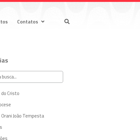
atos
Contatos
ias
 do Cristo
iocese
 Orani João Tempesta
s
ções