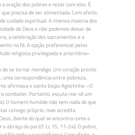
 a oração dos pobres e rezar com eles. É
 que precisa de ser alimentada. Com efeito,
de cuidado espiritual. A imensa maioria dos
ssidade de Deus e não podemos deixar de
vra, a celebração dos sacramentos e a
nto na fé. A opção preferencial pelos
ude religiosa privilegiada e prioritária»
m de se tornar mendigo. Um coração pronto
e, uma correspondência entre pobreza,
omo afirmava o santo bispo Agostinho: «O
ara combater. Portanto, escuta-me: sê um
4, 4). O homem humilde não tem nada de que
tar consigo próprio, mas acredita
Deus, diante do qual se encontra como o
o abraço do pai (cf. Lc 15, 11-24). O pobre,
 n’Ele toda a sua confiança. Com efeito, a