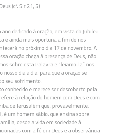
eus (cf. Sir 21, 5)
o ano dedicado à oração, em vista do Jubileu
ca é ainda mais oportuna a fim de nos
ontecerá no próximo dia 17 de novembro. A
ossa oração chega à presença de Deus; não
mos sobre esta Palavra e “leiamo-la” nos
 nosso dia a dia, para que a oração se
do seu sofrimento.
ito conhecido e merece ser descoberto pela
 refere à relação do homem com Deus e com
criba de Jerusalém que, provavelmente,
ael, é um homem sábio, que ensina sobre
amília, desde a vida em sociedade à
acionadas com a fé em Deus e a observância