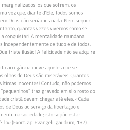
s marginalizados, os que sofrem, os
ma vez que, diante d’Ele, todos somos
 sem Deus não seríamos nada. Nem sequer
 entanto, quantas vezes vivemos como se
e a conquistar! A mentalidade mundana
s independentemente de tudo e de todos,
ue triste ilusão! A felicidade não se adquire
nta arrogância move aqueles que se
s olhos de Deus são miseráveis. Quantos
 vítimas inocentes! Contudo, não podemos
 “pequeninos” traz gravado em si o rosto do
ridade cristã devem chegar até eles. «Cada
s de Deus ao serviço da libertação e
ente na sociedade; isto supõe estar
-lo» (Exort. ap. Evangelii gaudium, 187).