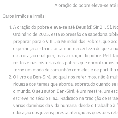
A oração do pobre eleva-se até D
Caros irmãos e irmãs!
A oração do pobre eleva-se até Deus (cf. Sir 21, 5). N
Ordinário de 2025, esta expressão da sabedoria bíbli
preparar para o VIII Dia Mundial dos Pobres, que ac
esperança cristã inclui também a certeza de que a n
uma oração qualquer, mas a oração do pobre. Reflita
rostos e nas histórias dos pobres que encontramos no
torne um modo de comunhão com eles e de partilha 
O livro de Ben-Sirá, ao qual nos referimos, não é mu
riqueza dos temas que aborda, sobretudo quando se
o mundo. O seu autor, Ben-Sirá, é um mestre, um es
escreve no século II a.C. Radicado na tradição de Isr
vários domínios da vida humana: desde o trabalho à f
educação dos jovens; presta atenção às questões rel