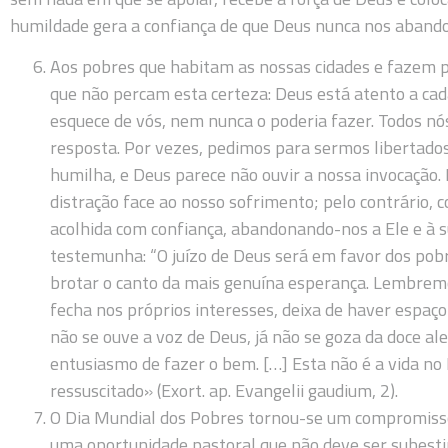
humildade gera a confiança de que Deus nunca nos abando
Aos pobres que habitam as nossas cidades e fazem 
que não percam esta certeza: Deus está atento a cada
esquece de vós, nem nunca o poderia fazer. Todos n
resposta. Por vezes, pedimos para sermos libertados
humilha, e Deus parece não ouvir a nossa invocação. 
distração face ao nosso sofrimento; pelo contrário,
acolhida com confiança, abandonando-nos a Ele e à s
testemunha: “O juízo de Deus será em favor dos pobre
brotar o canto da mais genuína esperança. Lembremo
fecha nos próprios interesses, deixa de haver espaço
não se ouve a voz de Deus, já não se goza da doce al
entusiasmo de fazer o bem. […] Esta não é a vida no E
ressuscitado» (Exort. ap. Evangelii gaudium, 2).
O Dia Mundial dos Pobres tornou-se um compromisso
uma oportunidade pastoral que não deve ser subestim