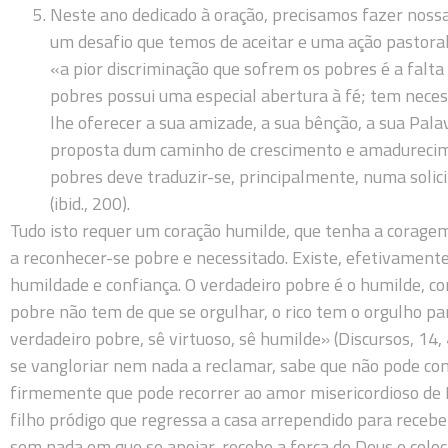
Neste ano dedicado à oração, precisamos fazer nossa
um desafio que temos de aceitar e uma ação pastoral
«a pior discriminação que sofrem os pobres é a falta 
pobres possui uma especial abertura à fé; tem nece
lhe oferecer a sua amizade, a sua bênção, a sua Pala
proposta dum caminho de crescimento e amadurecime
pobres deve traduzir-se, principalmente, numa solicit
(ibid., 200).
Tudo isto requer um coração humilde, que tenha a corage
a reconhecer-se pobre e necessitado. Existe, efetivament
humildade e confiança. O verdadeiro pobre é o humilde, c
pobre não tem de que se orgulhar, o rico tem o orgulho p
verdadeiro pobre, sê virtuoso, sê humilde» (Discursos, 1
se vangloriar nem nada a reclamar, sabe que não pode con
firmemente que pode recorrer ao amor misericordioso de 
filho pródigo que regressa a casa arrependido para receber 
sem nada em que se apoiar, recebe a força de Deus e coloca