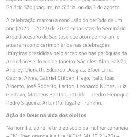
Palácio São Joaquim, na Glória, no dia 3 de agosto.
A celebração marcou a conclusão do período de um
ano (2021 – 2022) de 20 seminaristas do Seminário
Arquidiocesano de São José que acompanharam e
atuaram como cerimoniários nas celebrações
litúrgicas presididas pelo arcebispo nas paróquias da
Arquidiocese do Rio de Janeiro. São eles: Alan Galvão,
Andrey, Dionath, Eduardo Douglas, Elber Lima,
Gabriel Alves, Gabriel Stilpen, Hygo, Italo, João
Alberto, José Roberto, Lacton, Leonardo Nunes, Luiz
Gustavo, Matheus Santos, Patrick, Pedro Henrique,
Pedro Siqueira, Artur Portugal e Franklin.
Ação de Deus na vida dos eleitos
Na homilia, ao refletir o episódio da mulher cananeia
– “Mulher, grande é a tua fé!” (cf. Mt 15,21-28) –,