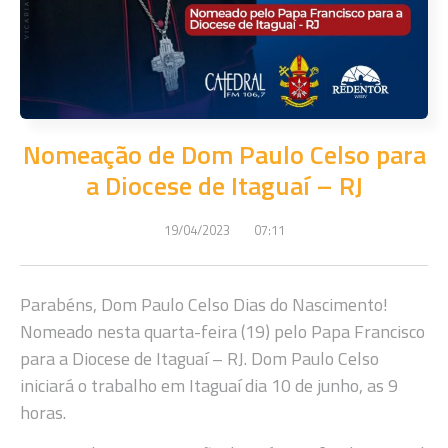
Nomeação de Dom Paulo Celso para
a Diocese de Itaguaí – RJ
19/04/2023
07:11
Parabéns, Dom Paulo Celso Dias do Nascimento!
Nomeado nesta quarta-feira (19) pelo Papa Francisco
para a Diocese de Itaguaí – RJ. Dom Paulo Celso
iniciará o trabalho em Itaguaí dia 10 de junho, as 9
horas.