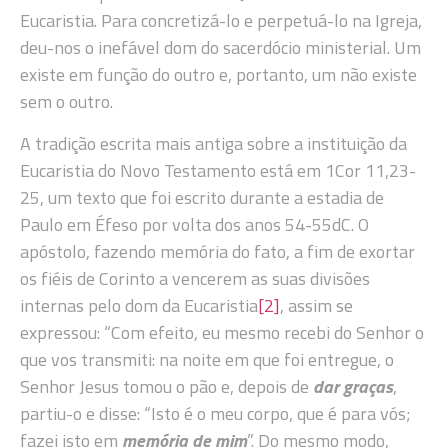
Eucaristia. Para concretizá-lo e perpetuá-lo na Igreja,
deu-nos o inefável dom do sacerdócio ministerial. Um
existe em função do outro e, portanto, um não existe
sem o outro.
A tradição escrita mais antiga sobre a instituição da
Eucaristia do Novo Testamento está em 1Cor 11,23-
25, um texto que foi escrito durante a estadia de
Paulo em Éfeso por volta dos anos 54-55dC. O
apóstolo, fazendo memória do fato, a fim de exortar
os fiéis de Corinto a vencerem as suas divisões
internas pelo dom da Eucaristia
[2]
, assim se
expressou: “Com efeito, eu mesmo recebi do Senhor o
que vos transmiti: na noite em que foi entregue, o
Senhor Jesus tomou o pão e, depois de
dar graças
,
partiu-o e disse: “Isto é o meu corpo, que é para vós;
fazei isto em
memória de mim
”. Do mesmo modo,