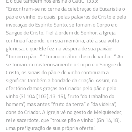
É o que também nos ensina o CatIC 1333:
“Encontram-se no cerne da celebração da Eucaristia o
pão e o vinho, os quais, pelas palavras de Cristo e pela
invocação do Espírito Santo, se tomam o Corpo e o
Sangue de Cristo. Fiel à ordem do Senhor, a Igreja
continua fazendo, em sua memória, até a sua volta
gloriosa, o que Ele fez na véspera de sua paixão:
“Tomou o pão…” “Tomou o cálice cheio de vinho…” Ao
se tomarem misteriosamente o Corpo e o Sangue de
Cristo, os sinais do pão e do vinho continuam a
significar também a bondade da criação. Assim, no
ofertório damos graças ao Criador pelo pão e pelo
vinho (Sl 104 [103],13-15), fruto “do trabalho do
homem”, mas antes “fruto da terra” e “da videira”,
dons do Criador. A Igreja vê no gesto de Melquisedec,
rei e sacerdote, que “trouxe pão e vinho” (Gn 14,18),
uma prefiguração de sua própria oferta”.