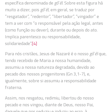
específica denominada de
gō
ʼ
ēl
. Sobre esta figura há
muito a dizer, pois
gō
ʼ
ēl
, em geral, se traduz por
“resgatador”, “redentor”, “libertador”, “vingador” e
tem a ver com “o responsável pela ação legal, antes
(como função ou dever), durante ou depois do ato.
Implica parentesco ou responsabilidade,
solidariedade”.
[4]
Para nós cristãos, Jesus de Nazaré é o nosso
gō
ʼ
ēl
que,
tendo recebido de Maria a nossa humanidade,
assumiu a nossa natureza degradada, devido ao
pecado dos nossos progenitores (Gn 3,1-7), e,
igualmente, sobre si assumiu a responsabilidade
fraterna.
Assim, nos resgatou, redimiu, libertou do nosso
pecado e nos vingou, diante de Deus, nosso Pai,
daquele que nos seduziu e induziu ao erro, à