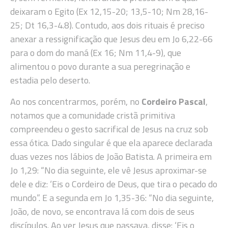
deixaram o Egito (Ex 12,15-20; 13,5-10; Nm 28,16-
25; Dt 16,3-4.8). Contudo, aos dois rituais é preciso
anexar a ressignificação que Jesus deu em Jo 6,22-66
para o dom do maná (Ex 16; Nm 11,4-9), que
alimentou o povo durante a sua peregrinação e
estadia pelo deserto.
Ao nos concentrarmos, porém, no
Cordeiro Pascal
,
notamos que a comunidade cristã primitiva
compreendeu o gesto sacrifical de Jesus na cruz sob
essa ótica. Dado singular é que ela aparece declarada
duas vezes nos lábios de João Batista. A primeira em
Jo 1,29: “No dia seguinte, ele vê Jesus aproximar-se
dele e diz: ‘Eis o Cordeiro de Deus, que tira o pecado do
mundo”. E a segunda em Jo 1,35-36: “No dia seguinte,
João, de novo, se encontrava lá com dois de seus
discípulos. Ao ver Jesus que passava, disse: ‘Eis o