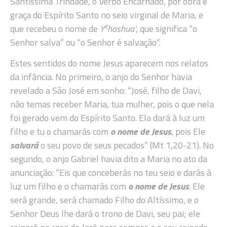
Santíssima Trindade, o Verbo Encarnado, por obra e
graça do Espírito Santo no seio virginal de Maria, e
e
que recebeu o nome de
Y
hoshua‘
, que significa “o
Senhor salva” ou “o Senhor é salvação”.
Estes sentidos do nome Jesus aparecem nos relatos
da infância. No primeiro, o anjo do Senhor havia
revelado a São José em sonho: “José, filho de Davi,
não temas receber Maria, tua mulher, pois o que nela
foi gerado vem do Espírito Santo. Ela dará à luz um
filho e tu o chamarás com
o nome de Jesus
, pois Ele
salvará
o seu povo de seus pecados” (Mt 1,20-21). No
segundo, o anjo Gabriel havia dito a Maria no ato da
anunciação: “Eis que conceberás no teu seio e darás à
luz um filho e o chamarás com
o nome de Jesus
. Ele
será grande, será chamado Filho do Altíssimo, e o
Senhor Deus lhe dará o trono de Davi, seu pai; ele