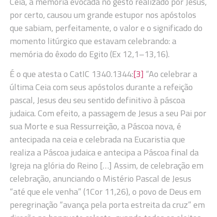
Ceia, a memória evocada no gesto realizado por Jesus,
por certo, causou um grande estupor nos apóstolos
que sabiam, perfeitamente, o valor e o significado do
momento litúrgico que estavam celebrando: a
memória do êxodo do Egito (Ex 12,1–13,16).
É o que atesta o CatIC 1340.1344:
[3]
“Ao celebrar a
última Ceia com seus apóstolos durante a refeição
pascal, Jesus deu seu sentido definitivo à páscoa
judaica. Com efeito, a passagem de Jesus a seu Pai por
sua Morte e sua Ressurreição, a Páscoa nova, é
antecipada na ceia e celebrada na Eucaristia que
realiza a Páscoa judaica e antecipa a Páscoa final da
Igreja na glória do Reino […] Assim, de celebração em
celebração, anunciando o Mistério Pascal de Jesus
“até que ele venha” (1Cor 11,26), o povo de Deus em
peregrinação “avança pela porta estreita da cruz” em