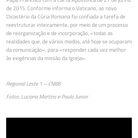
de 2015. Conforme informa o Vaticano, ao novo
Dicastério da Cúria Romana foi confiada a tarefa de
reestruturar inteiramente, por meio de um processo
de reorganização e de incorporação, «todas as
realidades que, de vários modos, até hoje se ocuparam
da comunicação», para «responder cada vez melhor
às exigências da missão da Igreja».
Regional Leste 1 – CNBB
Fotos: Luciana Martins e Paulo Junior