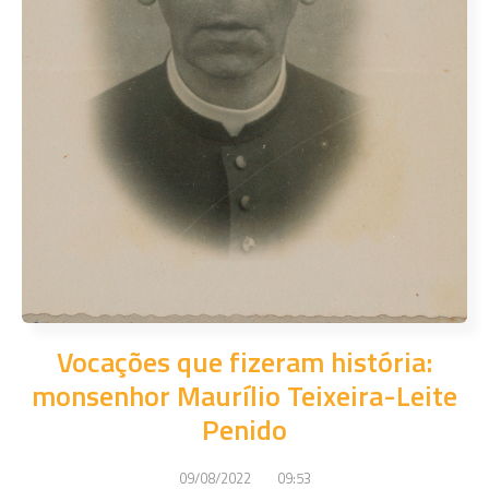
Vocações que fizeram história:
monsenhor Maurílio Teixeira-Leite
Penido
09/08/2022
09:53