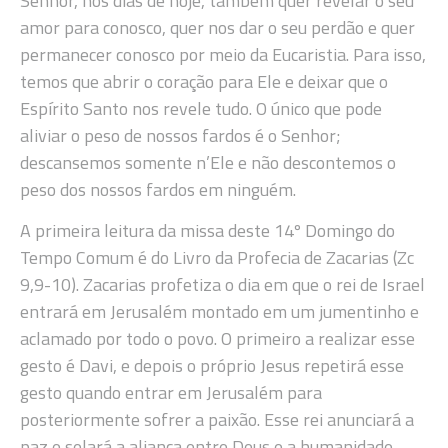
Senhor, nos dias de hoje, também quer revelar o seu
amor para conosco, quer nos dar o seu perdão e quer
permanecer conosco por meio da Eucaristia. Para isso,
temos que abrir o coração para Ele e deixar que o
Espírito Santo nos revele tudo. O único que pode
aliviar o peso de nossos fardos é o Senhor;
descansemos somente n’Ele e não descontemos o
peso dos nossos fardos em ninguém.
A primeira leitura da missa deste 14º Domingo do
Tempo Comum é do Livro da Profecia de Zacarias (Zc
9,9-10). Zacarias profetiza o dia em que o rei de Israel
entrará em Jerusalém montado em um jumentinho e
aclamado por todo o povo. O primeiro a realizar esse
gesto é Davi, e depois o próprio Jesus repetirá esse
gesto quando entrar em Jerusalém para
posteriormente sofrer a paixão. Esse rei anunciará a
paz e selará a aliança entre Deus e a humanidade.