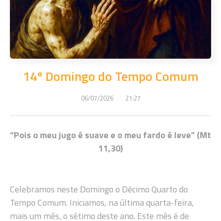
14º Domingo do Tempo Comum
06/07/2026
21:27
“Pois o meu jugo é suave e o meu fardo é leve” (Mt
11,30)
Celebramos neste Domingo o Décimo Quarto do
Tempo Comum. Iniciamos, na última quarta-feira,
mais um mês, o sétimo deste ano. Este mês é de