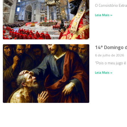
O Consistório Extr
Leia Mais »
14º Domingo 
6 de julho de 2026
“Pois o meu jugo é
Leia Mais »