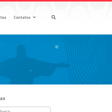
atos
Contatos
ias