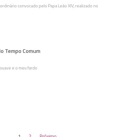
aordinário convocado pelo Papa Leão XIV, realizado no
do Tempo Comum
 suave e o meu fardo
1
2
Próximo