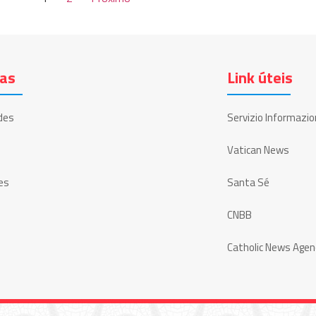
ias
Link úteis
des
Servizio Informazio
Vatican News
es
Santa Sé
CNBB
Catholic News Agen