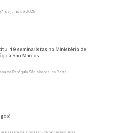
 31 de julho de 2026,
itui 19 seminaristas no Ministério de
róquia São Marcos
ssa na Paróquia São Marcos, na Barra
gos!
ue passam pela nossa vida por acaso, mas