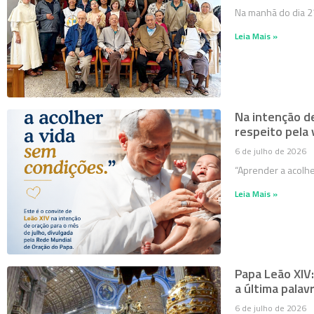
Na manhã do dia 2
Leia Mais »
Na intenção de
respeito pela
6 de julho de 2026
“Aprender a acolhe
Leia Mais »
Papa Leão XIV:
a última palav
6 de julho de 2026