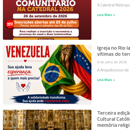
A Catedral Metropo
Leia Mais »
Igreja no Rio 
vítimas do te
6 de julho de 2026
A Arquidiocese de 
Leia Mais »
Terceira ediçã
Cultural Catól
memória religi