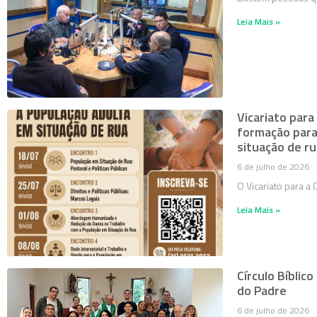
Leia Mais »
Vicariato para
formação para
situação de ru
6 de julho de 2026
O Vicariato para a
Leia Mais »
Círculo Bíblico
do Padre
6 de julho de 2026