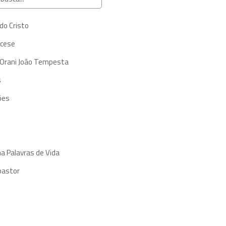
do Cristo
ocese
 Orani João Tempesta
s
ões
a Palavras de Vida
pastor