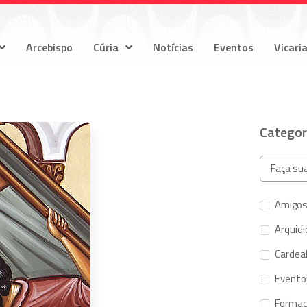
Arcebispo
Cúria
Notícias
Eventos
Vicari
Categor
Amigos
Arquid
Cardeal
Evento
Forma