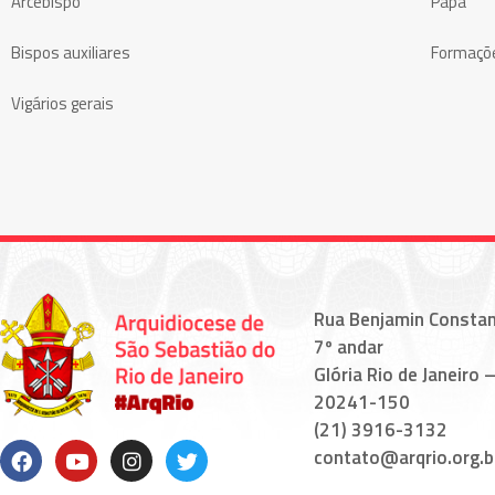
Arcebispo
Papa
Bispos auxiliares
Formaçõ
Vigários gerais
Rua Benjamin Constan
7º andar
Glória Rio de Janeiro –
20241-150
(21) 3916-3132
contato@arqrio.org.b