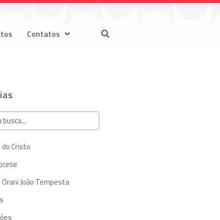
atos
Contatos
ias
 do Cristo
iocese
 Orani João Tempesta
s
ções