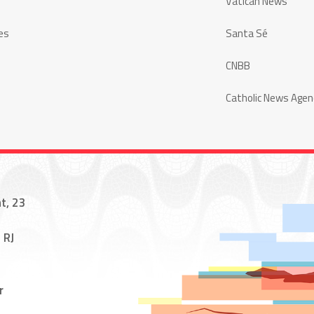
Vatican News
es
Santa Sé
CNBB
Catholic News Agen
t, 23
 RJ
r