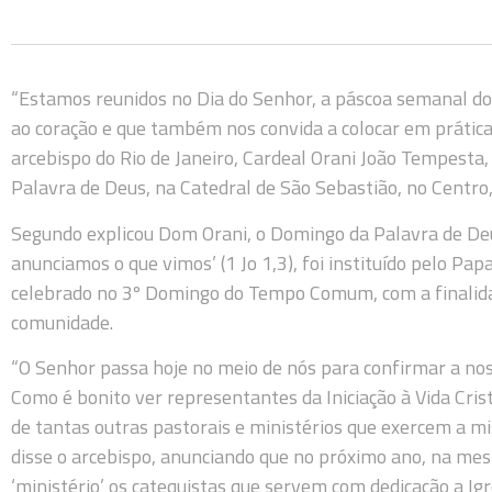
“Estamos reunidos no Dia do Senhor, a páscoa semanal dos
ao coração e que também nos convida a colocar em prática 
arcebispo do Rio de Janeiro, Cardeal Orani João Tempesta
Palavra de Deus, na Catedral de São Sebastião, no Centro, 
Segundo explicou Dom Orani, o Domingo da Palavra de Deu
anunciamos o que vimos’ (1 Jo 1,3), foi instituído pelo Pap
celebrado no 3º Domingo do Tempo Comum, com a finalida
comunidade.
“O Senhor passa hoje no meio de nós para confirmar a no
Como é bonito ver representantes da Iniciação à Vida Cris
de tantas outras pastorais e ministérios que exercem a m
disse o arcebispo, anunciando que no próximo ano, na mesm
‘ministério’ os catequistas que servem com dedicação a Igr