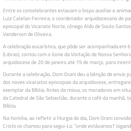
Entre os concelebrantes estavam o bispo auxiliar e animad
Luiz Catelan Ferreira, o coordenador arquidiocesano de pas
episcopal do Vicariato Norte, cônego Aldo de Souto Santos
Vanderson de Oliveira.
A celebração eucarística, que pôde ser acompanhada em bra
(Libras), contou com o ícone da Visitação de Nossa Senhora
arquidiocese de 20 de janeiro até 19 de março, para incent
Durante a celebração, Dom Orani deu a bênção de envio p
dos noves vicariatos episcopais da arquidiocese, entrega
exemplar da Bíblia. Antes da missa, os moradores em situa
da Catedral de São Sebastião, durante o café da manhã
Bíblia.
Na homilia, ao refletir a liturgia do dia, Dom Orani convi
Cristo os chamou para segui-Lo: “onde estávamos? Jogand