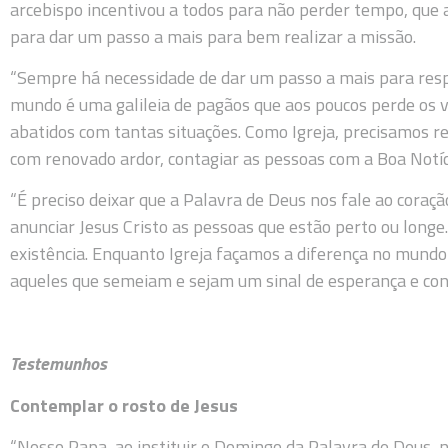
arcebispo incentivou a todos para não perder tempo, que
para dar um passo a mais para bem realizar a missão.
“Sempre há necessidade de dar um passo a mais para resp
mundo é uma galileia de pagãos que aos poucos perde os 
abatidos com tantas situações. Como Igreja, precisamos r
com renovado ardor, contagiar as pessoas com a Boa Notíci
“É preciso deixar que a Palavra de Deus nos fale ao coraç
anunciar Jesus Cristo as pessoas que estão perto ou longe.
existência. Enquanto Igreja façamos a diferença no mund
aqueles que semeiam e sejam um sinal de esperança e conf
Testemunhos
Contemplar o rosto de Jesus
“Nosso Papa, ao instituir o Domingo da Palavra de Deus, 