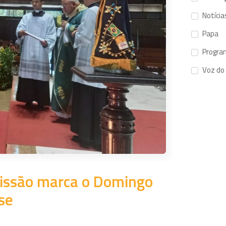
Notícia
Papa
Progra
Voz do
missão marca o Domingo
se