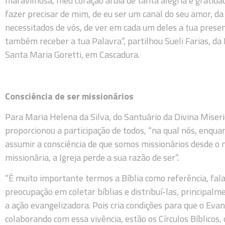
maravilhosa, meu coração ardia de tanta alegria e gratidão 
fazer precisar de mim, de eu ser um canal do seu amor, da
necessitados de vós, de ver em cada um deles a tua presen
também receber a tua Palavra”, partilhou Sueli Farias, 
Santa Maria Goretti, em Cascadura.
Consciência de ser missionários
Para Maria Helena da Silva, do Santuário da Divina Miseric
proporcionou a participação de todos, “na qual nós, enqu
assumir a consciência de que somos missionários desde o
missionária, a Igreja perde a sua razão de ser”.
“É muito importante termos a Bíblia como referência, fala
preocupação em coletar bíblias e distribuí-las, principalm
a ação evangelizadora. Pois cria condições para que o Evan
colaborando com essa vivência, estão os Círculos Bíblicos, 