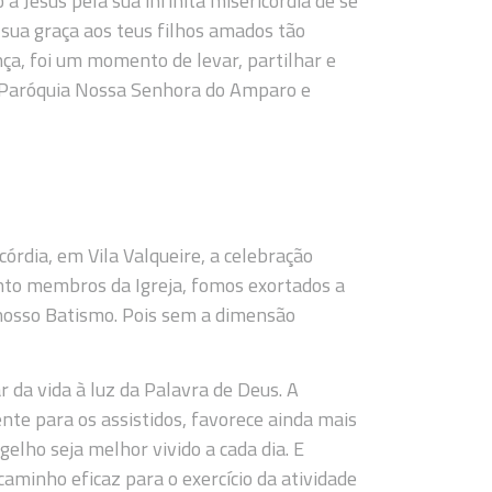
a Jesus pela sua infinita misericórdia de se
 sua graça aos teus filhos amados tão
ça, foi um momento de levar, partilhar e
da Paróquia Nossa Senhora do Amparo e
órdia, em Vila Valqueire, a celebração
anto membros da Igreja, fomos exortados a
 nosso Batismo. Pois sem a dimensão
r da vida à luz da Palavra de Deus. A
ente para os assistidos, favorece ainda mais
gelho seja melhor vivido a cada dia. E
caminho eficaz para o exercício da atividade