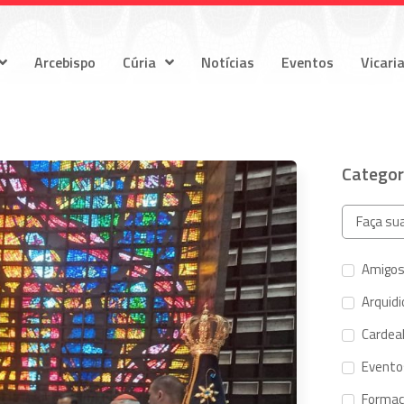
Arcebispo
Cúria
Notícias
Eventos
Vicari
Categor
Amigos
Arquid
Cardeal
Evento
Forma