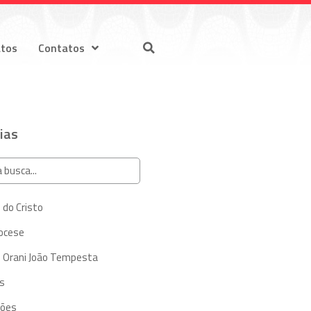
atos
Contatos
ias
 do Cristo
iocese
 Orani João Tempesta
s
ções