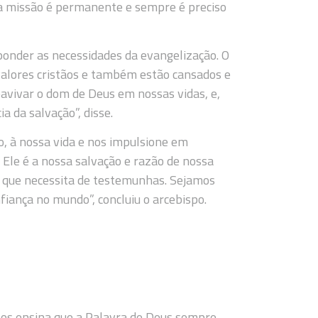
 a missão é permanente e sempre é preciso
onder as necessidades da evangelização. O
valores cristãos e também estão cansados e
eavivar o dom de Deus em nossas vidas, e,
a da salvação”, disse.
ão, à nossa vida e nos impulsione em
 Ele é a nossa salvação e razão de nossa
o que necessita de testemunhas. Sejamos
iança no mundo”, concluiu o arcebispo.
nos ensina que a Palavra de Deus sempre