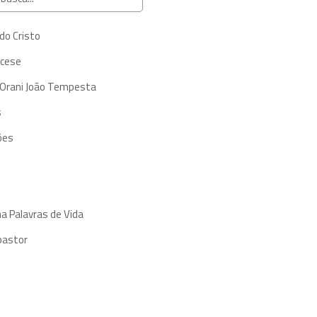
do Cristo
ocese
 Orani João Tempesta
s
ões
a Palavras de Vida
pastor