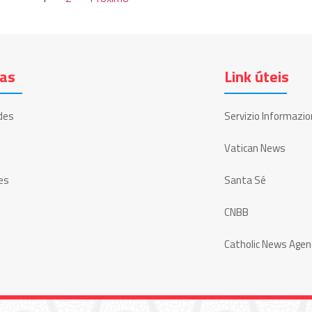
ias
Link úteis
des
Servizio Informazio
Vatican News
es
Santa Sé
CNBB
Catholic News Agen