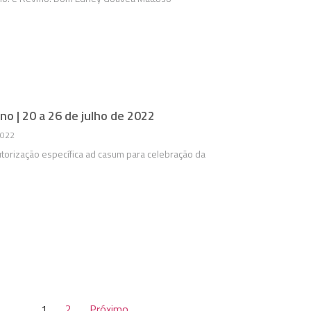
o | 20 a 26 de julho de 2022
2022
torização específica ad casum para celebração da
1
2
Próximo