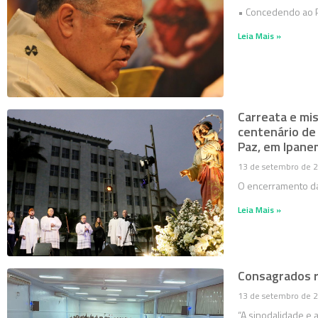
• Concedendo ao Pe
Leia Mais »
Carreata e m
centenário de
Paz, em Ipane
13 de setembro de 
O encerramento da
Leia Mais »
Consagrados r
13 de setembro de 
“A sinodalidade e a