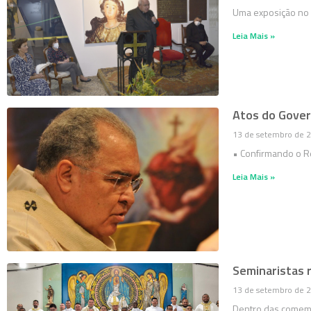
Uma exposição no 
Leia Mais »
Atos do Gover
13 de setembro de 
• Confirmando o Re
Leia Mais »
Seminaristas 
13 de setembro de 
Dentro das comem