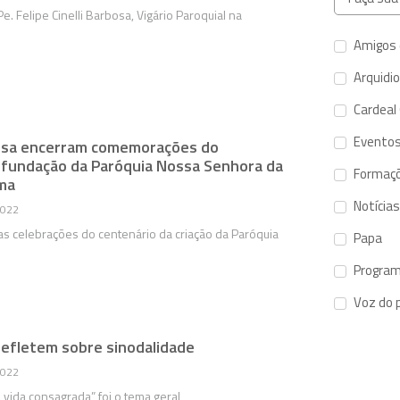
. Felipe Cinelli Barbosa, Vigário Paroquial na
Amigos 
Arquidi
Cardeal
Evento
issa encerram comemorações do
 fundação da Paróquia Nossa Senhora da
Formaç
ma
Notícias
2022
s celebrações do centenário da criação da Paróquia
Papa
Program
Voz do 
efletem sobre sinodalidade
2022
 vida consagrada” foi o tema geral