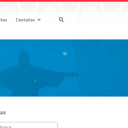
atos
Contatos
ias