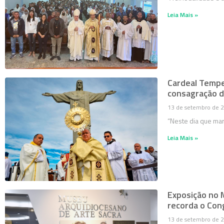
Leia Mais »
Cardeal Tempe
consagração do
13 de setembro de 
“Neste dia que mar
Leia Mais »
Exposição no 
recorda o Con
13 de setembro de 